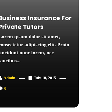
Business Insurance For
Private Tutors
Lorem ipsum dolor sit amet,
consectetur adipiscing elit. Proin
tincidunt nunc lorem, nec
faucibus...
Admin
July 18, 2015
0