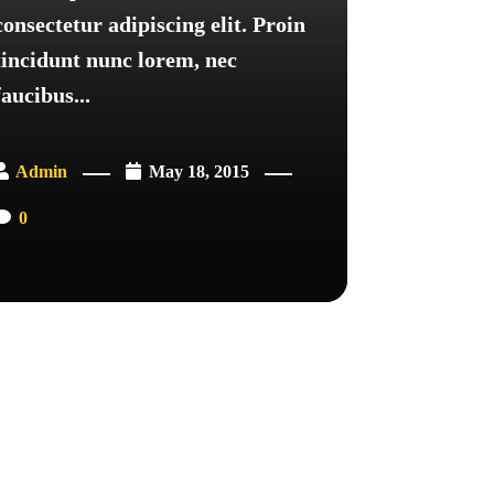
consectetur adipiscing elit. Proin
tincidunt nunc lorem, nec
faucibus...
Admin
May 18, 2015
0