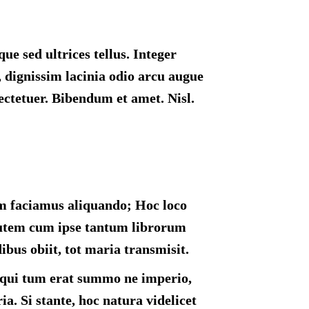
ue sed ultrices tellus. Integer
 dignissim lacinia odio arcu augue
ectetuer. Bibendum et amet. Nisl.
em faciamus aliquando; Hoc loco
u autem cum ipse tantum librorum
bus obiit, tot maria transmisit.
i, qui tum erat summo ne imperio,
a. Si stante, hoc natura videlicet