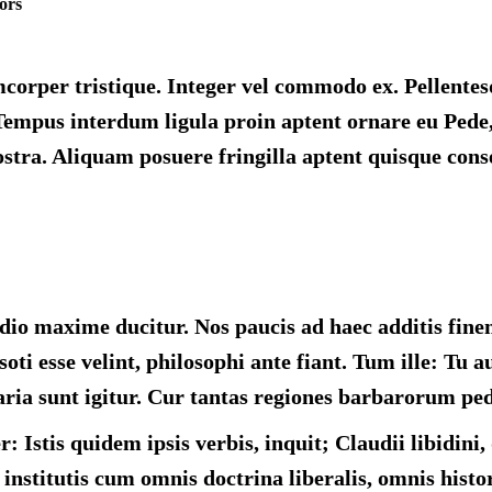
ors
corper tristique. Integer vel commodo ex. Pellentesq
Tempus interdum ligula proin aptent ornare eu Pede,
nostra. Aliquam posuere fringilla aptent quisque cons
dio maxime ducitur. Nos paucis ad haec additis fin
asoti esse velint, philosophi ante fiant. Tum ille: T
ria sunt igitur. Cur tantas regiones barbarorum pedi
r: Istis quidem ipsis verbis, inquit; Claudii libidin
institutis cum omnis doctrina liberalis, omnis histori