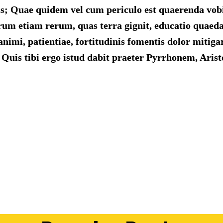
s; Quae quidem vel cum periculo est quaerenda vobis
arum etiam rerum, quas terra gignit, educatio quaeda
imi, patientiae, fortitudinis fomentis dolor mitigari
Quis tibi ergo istud dabit praeter Pyrrhonem, Aris