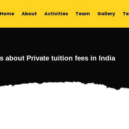
Home
About
Activities
Team
Gallery
Te
 about Private tuition fees in India