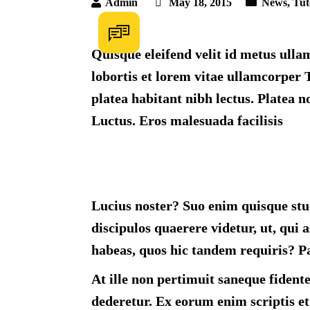
Admin
May 18, 2015
News
,
Tut
Quisque eleifend velit id metus ullam
lobortis et lorem vitae ullamcorper 
platea habitant nibh lectus. Platea 
Luctus. Eros malesuada facilisis
Lucius noster? Suo enim quisque stu
discipulos quaerere videtur, ut, qui 
habeas, quos hic tandem requiris? Pa
At ille non pertimuit saneque fidente
dederetur. Ex eorum enim scriptis et 